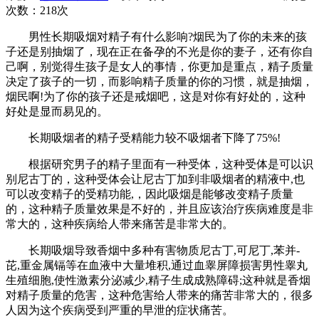
次数：
218次
男性长期吸烟对精子有什么影响?烟民为了你的未来的孩
子还是别抽烟了，现在正在备孕的不光是你的妻子，还有你自
己啊，别觉得生孩子是女人的事情，你更加是重点，精子质量
决定了孩子的一切，而影响精子质量的你的习惯，就是抽烟，
烟民啊!为了你的孩子还是戒烟吧，这是对你有好处的，这种
好处是显而易见的。
长期吸烟者的精子受精能力较不吸烟者下降了75%!
根据研究男子的精子里面有一种受体，这种受体是可以识
别尼古丁的，这种受体会让尼古丁加到非吸烟者的精液中,也
可以改变精子的受精功能,，因此吸烟是能够改变精子质量
的，这种精子质量效果是不好的，并且应该治疗疾病难度是非
常大的，这种疾病给人带来痛苦是非常大的。
长期吸烟导致香烟中多种有害物质尼古丁,可尼丁,苯并-
芘,重金属镉等在血液中大量堆积,通过血睾屏障损害男性睾丸
生殖细胞,使性激素分泌减少,精子生成成熟障碍;这种就是香烟
对精子质量的危害，这种危害给人带来的痛苦非常大的，很多
人因为这个疾病受到严重的早泄的症状痛苦。