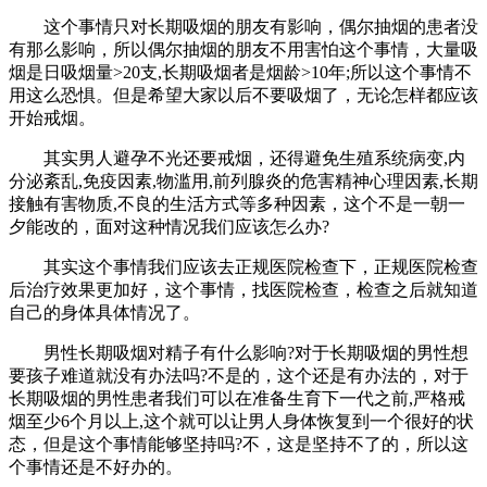
这个事情只对长期吸烟的朋友有影响，偶尔抽烟的患者没
有那么影响，所以偶尔抽烟的朋友不用害怕这个事情，大量吸
烟是日吸烟量>20支,长期吸烟者是烟龄>10年;所以这个事情不
用这么恐惧。但是希望大家以后不要吸烟了，无论怎样都应该
开始戒烟。
其实男人避孕不光还要戒烟，还得避免生殖系统病变,内
分泌紊乱,免疫因素,物滥用,前列腺炎的危害精神心理因素,长期
接触有害物质,不良的生活方式等多种因素，这个不是一朝一
夕能改的，面对这种情况我们应该怎么办?
其实这个事情我们应该去正规医院检查下，正规医院检查
后治疗效果更加好，这个事情，找医院检查，检查之后就知道
自己的身体具体情况了。
男性长期吸烟对精子有什么影响?对于长期吸烟的男性想
要孩子难道就没有办法吗?不是的，这个还是有办法的，对于
长期吸烟的男性患者我们可以在准备生育下一代之前,严格戒
烟至少6个月以上,这个就可以让男人身体恢复到一个很好的状
态，但是这个事情能够坚持吗?不，这是坚持不了的，所以这
个事情还是不好办的。