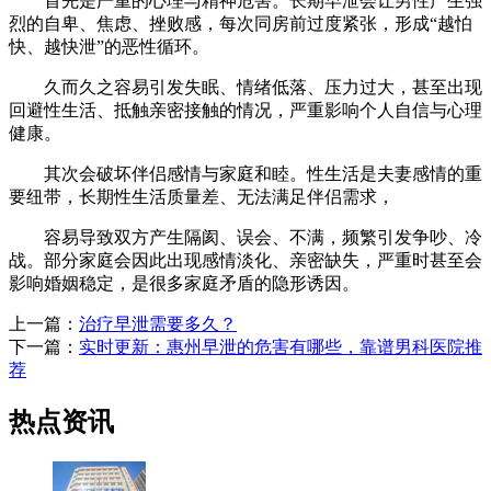
首先是严重的心理与精神危害。长期早泄会让男性产生强
烈的自卑、焦虑、挫败感，每次同房前过度紧张，形成“越怕
快、越快泄”的恶性循环。
久而久之容易引发失眠、情绪低落、压力过大，甚至出现
回避性生活、抵触亲密接触的情况，严重影响个人自信与心理
健康。
其次会破坏伴侣感情与家庭和睦。性生活是夫妻感情的重
要纽带，长期性生活质量差、无法满足伴侣需求，
容易导致双方产生隔阂、误会、不满，频繁引发争吵、冷
战。部分家庭会因此出现感情淡化、亲密缺失，严重时甚至会
影响婚姻稳定，是很多家庭矛盾的隐形诱因。
上一篇：
治疗早泄需要多久？
下一篇：
实时更新：惠州早泄的危害有哪些，靠谱男科医院推
荐
热点资讯